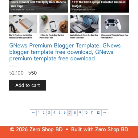
GNews Premium Blogger Template, GNews
blogger template free download, GNews
premium template free download
0
৳
2,100
৳
50
o
u
t
o
f
Add to cart
5
←
1
2
3
4
5
6
7
8
9
10
11
12
→
© 2026 Zero Shop BD • Built with
Zero Shop BD