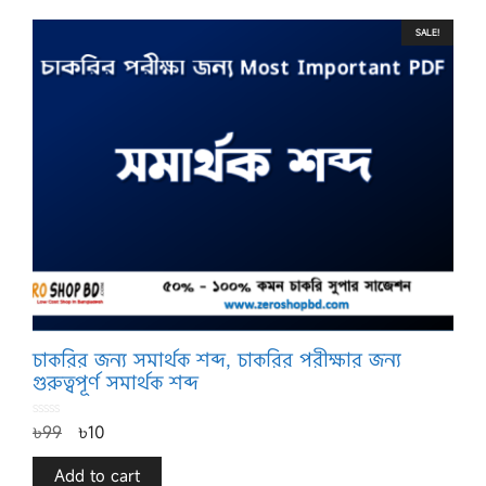
SALE!
চাকরির জন্য সমার্থক শব্দ, চাকরির পরীক্ষার জন্য
গুরুত্বপূর্ণ সমার্থক শব্দ
0
৳
99
৳
10
o
u
t
o
f
Add to cart
5