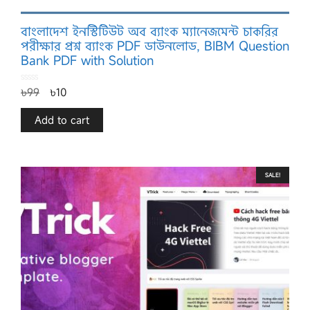
বাংলাদেশ ইনস্টিটিউট অব ব্যাংক ম্যানেজমেন্ট চাকরির
পরীক্ষার প্রশ্ন ব্যাংক PDF ডাউনলোড, BIBM Question
Bank PDF with Solution
0
৳
99
৳
10
o
u
t
o
f
Add to cart
5
SALE!