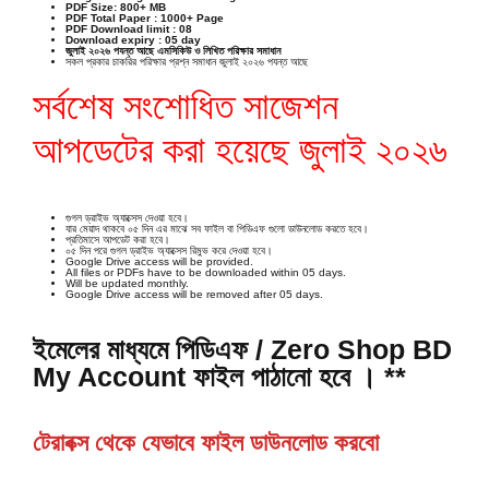
PDF Size: 800+ MB
PDF Total Paper
: 1000+ Page
PDF Download limit : 08
Download expiry : 05 day
জুলাই ২০২৬ পযন্ত আছে এমসিকিউ ও লিখিত পরিক্ষার সমাধান
সকল প্রকার চাকরির পরিক্ষার প্রশ্ন সমাধান জুলাই ২০২৬ পযন্ত আছে
সর্বশেষ সংশোধিত সাজেশন
আপডেটের করা হয়েছে জুলাই ২০২৬
গুগল ড্রাইভ অ্যাক্সেস দেওয়া হবে।
যার মেয়াদ থাকবে ০৫ দিন এর মাঝে সব ফাইল বা পিডিএফ গুলো ডাউনলোড করতে হবে।
প্রতিমাসে আপডেট করা হবে।
০৫ দিন পরে গুগল ড্রাইভ অ্যাক্সেস রিমুভ করে দেওয়া হবে।
Google Drive access will be provided.
All files or PDFs have to be downloaded within 05 days.
Will be updated monthly.
Google Drive access will be removed after 05 days.
ইমেলের মাধ্যমে পিডিএফ / Zero Shop BD
My Account
ফাইল পাঠানো হবে । **
টেরাবক্স থেকে যেভাবে ফাইল ডাউনলোড করবো