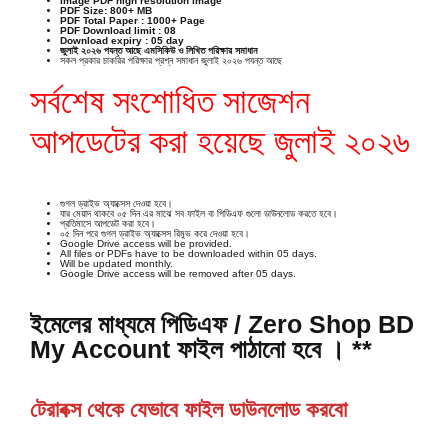
Image PDF high resolution image
PDF Size: 800+ MB
PDF Total Paper
: 1000+ Page
PDF Download limit : 08
Download expiry : 05 day
জুলাই ২০২৬ পযন্ত আছে এমসিকিউ ও লিখিত পরিক্ষার সমাধান
সকল প্রকার চাকরির পরিক্ষার প্রশ্ন সমাধান জুলাই ২০২৬ পযন্ত আছে
সর্বশেষ সংশোধিত সাজেশন
আপডেটের করা হয়েছে জুলাই ২০২৬
গুগল ড্রাইভ অ্যাক্সেস দেওয়া হবে।
যার মেয়াদ থাকবে ০৫ দিন এর মাঝে সব ফাইল বা পিডিএফ গুলো ডাউনলোড করতে হবে।
প্রতিমাসে আপডেট করা হবে।
০৫ দিন পরে গুগল ড্রাইভ অ্যাক্সেস রিমুভ করে দেওয়া হবে।
Google Drive access will be provided.
All files or PDFs have to be downloaded within 05 days.
Will be updated monthly.
Google Drive access will be removed after 05 days.
ইমেলের মাধ্যমে পিডিএফ / Zero Shop BD
My Account
ফাইল পাঠানো হবে । **
টেরাবক্স থেকে যেভাবে ফাইল ডাউনলোড করবো