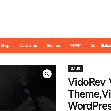
Shop
Contact Us
Refunds
সতর্কতা
Order Status
SALE!
VidoRev 
Theme,Vi
WordPre