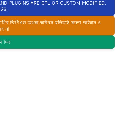
AND PLUGINS ARE GPL OR CUSTOM MODIFIED,
GS.
লাগিন জিপিএল অথবা কাস্টমস মডিফাই কোনো ভাইরাস ও
হয় না
প দিক