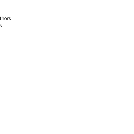
thors
s