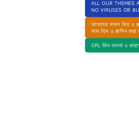
ALL OUR THEMES 
NO VIRUSES OR BU
আমাদের সকল থিম ও প্
নাল থিম ও প্লাগিন করা 
GPL থিম ভালো ও খারা