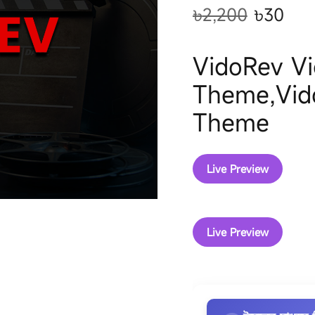
৳
2,200
৳
30
VidoRev V
Theme,Vid
Theme
Live Preview
Live Preview