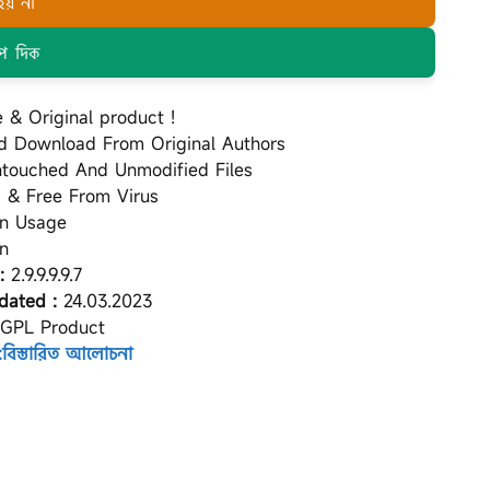
হয় না
প দিক
 & Original product !
 Download From Original Authors
Untouched And Unmodified Files
s & Free From Virus
in Usage
n
:
2.9.9.9.9.7
dated :
24.03.2023
 GPL Product
বিস্তারিত আলোচনা