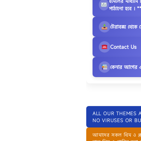
ইমেলের মাধ্য
পাঠানো হবে । *
টেরাবক্স থেকে
Contact Us
কেনার আগের এ
ALL OUR THEMES 
NO VIRUSES OR BU
আমাদের সকল থিম ও প্