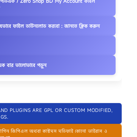
মে পিডিএফ / Zero Shop BD My Account ফাইল
*
 যেভাবে ফাইল ডাউনলোড করবো : জানতে ক্লিক করুন
ক বার ভালোভাবে পড়ুন
AND PLUGINS ARE GPL OR CUSTOM MODIFIED,
GS.
লাগিন জিপিএল অথবা কাস্টমস মডিফাই কোনো ভাইরাস ও