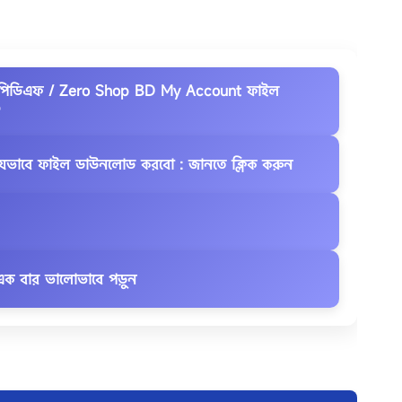
মে পিডিএফ / Zero Shop BD My Account ফাইল
*
 যেভাবে ফাইল ডাউনলোড করবো : জানতে ক্লিক করুন
ক বার ভালোভাবে পড়ুন