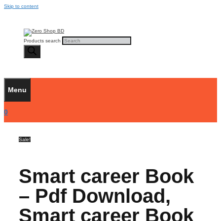
Skip to content
Products search
Menu
0
Sale!
Smart career Book
– Pdf Download,
Smart career Book