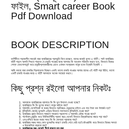
ফাইল, Smart career Book
Pdf Download
BOOK DESCRIPTION
ভার্সিটিতে পড়াকালীন সময়েই যারা ক্যারিয়ারের প্রস্তুতি নিতে চাচ্ছেন, তাদের জন্যই মুলত এ বইটি। স্মাট ক্যারিয়ার
বইটি পড়লে আপনি শিখতে পারবেন যে চাকুরি পাওয়ার জন্য আপনার কি অভ্যাস পরিবর্তন করতে হবে, কিভাবে নিজের
সেল্ফ ডেভলোপমেন্ট করে চাকুরীপ্রশ্নকারীদের চোখে একজন অন্যরকম মানুষ হবেন ইত্যাদি ইত্যাদি ।
আমি বলবো যারা চাকরির প্রিপারেশন নিচ্ছেন একহি ভালো চাকরি পাওয়ার আশায় তাদের এই বইটি পড়া উচিত, ভালো
একটি চাকরি পাওয়ার জন্য এ বইটি আপনাকে অনেক সহায়তা করবে।
কিছু প্রশ্ন রইলো আপনার নিকটঃ
আপনাকে ক্যারিয়ারের ব্যাপারে কি কি ভুল উপদেশ দেওয়া হচ্ছে?
ক্যারিয়ারে কি কি ভুলের কারণে মানুষ আটকে যায়?
স্যালারি নেগোশিয়েট না করায় কিভাবে প্রতিবছর ফ্রেন্ডদের চাইতে এক লাখ টাকা কম উপার্জন হয়?
ইন্টারভিউ বোর্ডের ভুলগুলি এড়িয়ে কিভাবে সফলভাবে ইন্টারভিউ দেওয়া যায়?
ক্যারিয়ার প্ল্যান কিভাবে সাজালে সময়মত প্রমোশন ও স্যালারি রেইজ পাওয়া যাবে?
পার্সোনাল ব্র্যান্ডিং করে ইউনিভার্সিটির প্রথম বছর থেকেই কিভাবে রিক্রুটারদের নজরে পড়া যায়?
এমএনসিতে জয়েন করার সময় কি কি যোগ্যতা প্রাধান্য পায়?
ক্যারিয়ার শুরুর সময় কোন ভুলগুলির কারণে চাকরি পেতে দেরি হয়?নেটওয়ার্কিং করে কিভাবে নিজের ক্ষমতা
ও উপযোগিতা বাড়ানো যায়?
ক্যারিয়ারের শুরু থেকেই শীর্ষে থাকতে চান যারা