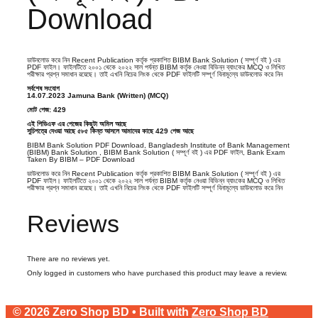
Download
ডাউনলোড করে নিন Recent Publication কর্তৃক প্রকাশিত BIBM Bank Solution ( সম্পূর্ণ বই ) এর
PDF ফাইল। ফাইলটিতে ২০০১ থেকে ২০২২ সাল পর্যন্ত BIBM কর্তৃক নেওয়া বিভিন্ন ব্যাংকের MCQ ও লিখিত
পরীক্ষার প্রশ্ন সমাধান রয়েছে। তাই এখনি নিচের লিংক থেকে PDF ফাইলটি সম্পূর্ণ বিনামূল্যে ডাউনলোড করে নিন
সর্বশেষ সংযোগ
14.07.2023 Jamuna Bank (Written) (MCQ)
মোট পেজ: 429
এই পিডিএফ এর পেজের কিছুটা অমিল আছে
সুচিপত্রে দেওয়া আছে ৫৮৫ কিন্ত আসলে আমাদের কাছে 429 পেজ আছে
BIBM Bank Solution PDF Download, Bangladesh Institute of Bank Management
(BIBM) Bank Solution , BIBM Bank Solution ( সম্পূর্ণ বই ) এর PDF ফাইল, Bank Exam
Taken By BIBM – PDF Download
ডাউনলোড করে নিন Recent Publication কর্তৃক প্রকাশিত BIBM Bank Solution ( সম্পূর্ণ বই ) এর
PDF ফাইল। ফাইলটিতে ২০০১ থেকে ২০২২ সাল পর্যন্ত BIBM কর্তৃক নেওয়া বিভিন্ন ব্যাংকের MCQ ও লিখিত
পরীক্ষার প্রশ্ন সমাধান রয়েছে। তাই এখনি নিচের লিংক থেকে PDF ফাইলটি সম্পূর্ণ বিনামূল্যে ডাউনলোড করে নিন
Reviews
There are no reviews yet.
Only logged in customers who have purchased this product may leave a review.
© 2026 Zero Shop BD • Built with
Zero Shop BD