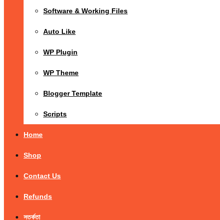
Software & Working Files
Auto Like
WP Plugin
WP Theme
Blogger Template
Scripts
Home
Shop
Contact Us
Refunds
সতর্কতা