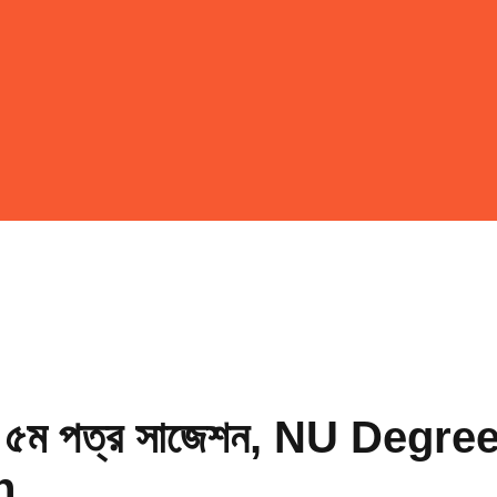
বিজ্ঞান ৫ম পত্র সাজেশন, NU D
n