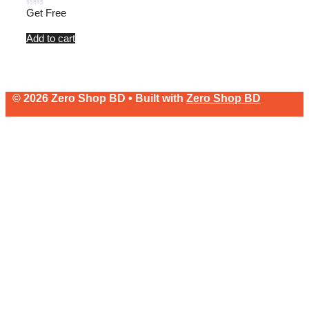
0
Get Free
out
of
5
Add to cart
© 2026 Zero Shop BD • Built with
Zero Shop BD