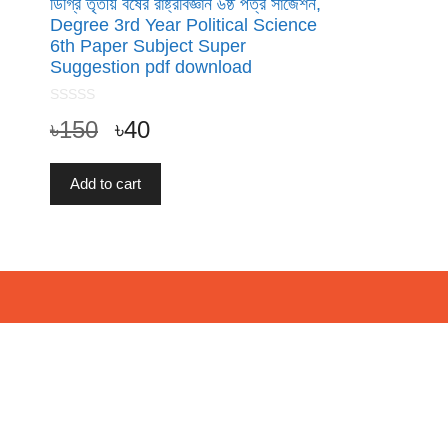
ডিগ্রি তৃতীয় বর্ষের রাষ্ট্রবিজ্ঞান ৬ষ্ঠ পত্র সাজেশন,
Degree 3rd Year Political Science
6th Paper Subject Super
Suggestion pdf download
0
৳
150
৳
40
o
u
t
o
f
Add to cart
5