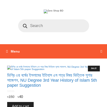
Menu
SALE!
ডিগ্রি ৩য় বর্ষের ইসলামের ইতিহাস ৫ম পত্র বিষয় ভিত্তিক সুপার
সাজেশন, NU Degree 3rd Year History of Islam 5th
paper Suggestion
0
৳
150
৳
40
o
u
t
o
f
Add to cart
5