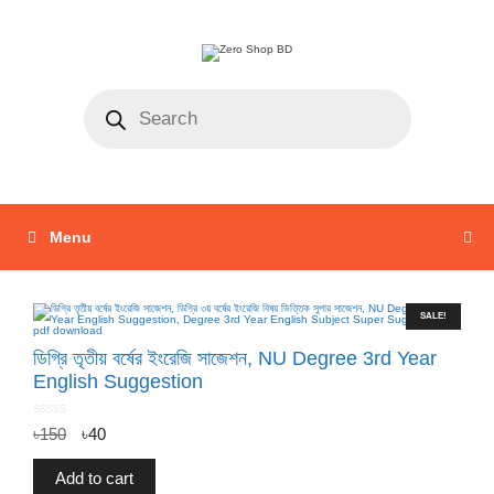
Menu
SALE!
ডিগ্রি তৃতীয় বর্ষের ইংরেজি সাজেশন, NU Degree 3rd Year
English Suggestion
0
৳
150
৳
40
o
u
t
o
f
Add to cart
5