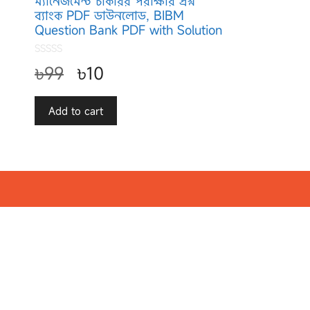
ম্যানেজমেন্ট চাকরির পরীক্ষার প্রশ্ন
ব্যাংক PDF ডাউনলোড, BIBM
Question Bank PDF with Solution
0
৳
99
৳
10
o
u
t
o
f
Add to cart
5