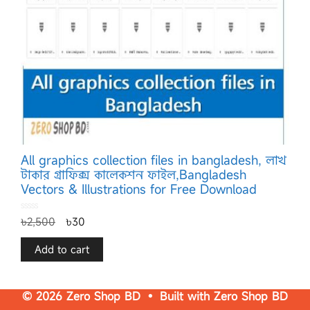
All graphics collection files in bangladesh, লাখ
টাকার গ্রাফিক্স কালেকশন ফাইল,Bangladesh
Vectors & Illustrations for Free Download
0
৳
2,500
৳
30
o
u
t
o
f
Add to cart
5
© 2026 Zero Shop BD • Built with
Zero Shop BD