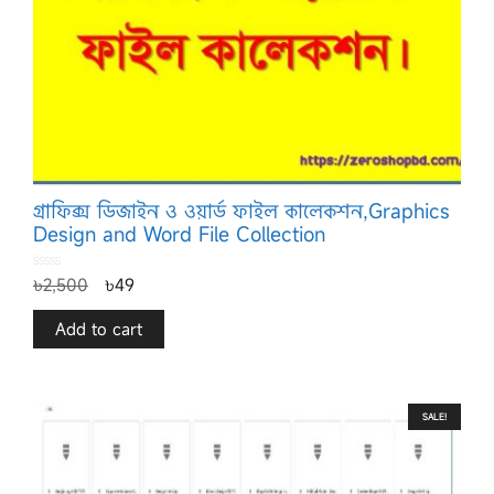
গ্রাফিক্স ডিজাইন ও ওয়ার্ড ফাইল কালেকশন,Graphics
Design and Word File Collection
0
৳
2,500
৳
49
o
u
t
o
f
Add to cart
5
SALE!